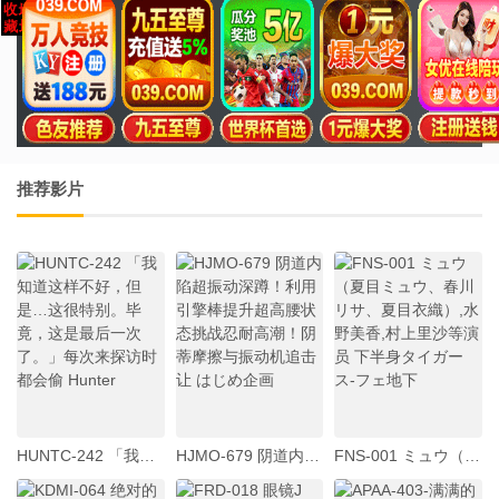
推荐影片
HUNTC-242 「我知道这样不好，但是…这很特别。毕竟，这是最后一次了。」每次来探访时都会偷 Hunter
HJMO-679 阴道内陷超振动深蹲！利用引擎棒提升超高腰状态挑战忍耐高潮！阴蒂摩擦与振动机追击让 はじめ企画
FNS-001 ミュウ（夏目ミュウ、春川リサ、夏目衣織）,水野美香,村上里沙等演员 下半身タイガース-フェ地下