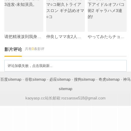
请把精液泼到我身上，用手打倒刚强的素人女性【个人摄影3连发-未知演员。
仲良しママ友2人組が協力して挑戦！（（（激震）））オマ○コ耐久トライアスロン ギチ詰めオマ○コ
やってみたらチョロすぎた！ 絶対ヤレる！個撮モデル！ 地下アイドルオフパコ術2 ギャラハメ3連的!
影片评论
共有
0
条影评
评论加载失败，点击我刷新...
百度sitemap
-
谷歌sitemap
-
必应sitemap
-
搜狗sitemap
-
奇虎sitemap
-
神马
sitemap
kaoyasp.cc站长邮箱:rozsarose518@gmail.com