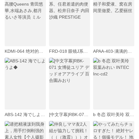
KDMI-064 绝对的高腰Queens 青田悠華,水端あさみ,都月るいさ等演员 ミル
FRD-018 眼镜J系、任君差遣的肉便器。松井日奈子 内田沙織 PRESTIGE
APAA-403-满满的精子和爱液、窝在房间里做爱。乙爱丽丝
ABS-142 海でしようよ◆
[中文字幕]RBK-071 女博徒ユリア デッドオアアライブ 百合園みおり
b 冬恋 双叶美玲 双葉みれい INTEC Inc-cd2