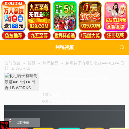

烤鸭视频
当前位置 »
首页
»
带码精品
»
剃毛转子有晒伤痕迹●●中出●● 日
野 I.B.WORKS
剃毛转子有晒伤痕迹●●中出●● 日野
I.B.WORKS
主演：
未知
类型：
亚洲有码
日本有码
带码精品
点击播放